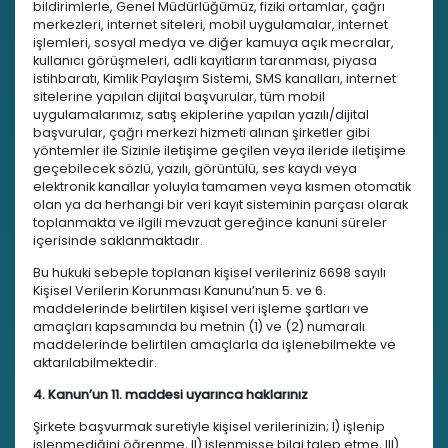
bildirimlerle, Genel Müdürlüğümüz, fiziki ortamlar, çağrı
merkezleri, internet siteleri, mobil uygulamalar, internet
işlemleri, sosyal medya ve diğer kamuya açık mecralar,
kullanıcı görüşmeleri, adli kayıtların taranması, piyasa
istihbaratı, Kimlik Paylaşım Sistemi, SMS kanalları, internet
sitelerine yapılan dijital başvurular, tüm mobil
uygulamalarımız, satış ekiplerine yapılan yazılı/dijital
başvurular, çağrı merkezi hizmeti alınan şirketler gibi
yöntemler ile Sizinle iletişime geçilen veya ileride iletişime
geçebilecek sözlü, yazılı, görüntülü, ses kaydı veya
elektronik kanallar yoluyla tamamen veya kısmen otomatik
olan ya da herhangi bir veri kayıt sisteminin parçası olarak
toplanmakta ve ilgili mevzuat gereğince kanuni süreler
içerisinde saklanmaktadır.
Bu hukuki sebeple toplanan kişisel verileriniz 6698 sayılı
Kişisel Verilerin Korunması Kanunu’nun 5. ve 6.
maddelerinde belirtilen kişisel veri işleme şartları ve
amaçları kapsamında bu metnin (1) ve (2) numaralı
maddelerinde belirtilen amaçlarla da işlenebilmekte ve
aktarılabilmektedir.
4. Kanun’un 11. maddesi uyarınca haklarınız
Şirkete başvurmak suretiyle kişisel verilerinizin; I) işlenip
işlenmediğini öğrenme, II) işlenmişse bilgi talep etme, III)