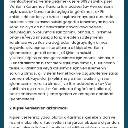
menfaatlerimizi yerine getirmek üzere 6698 sayılı Kişisel
Verilerin Korunması Kanunu 5. maddesi (a- Veri sahibinin
açık rızası, b- Kanunlarda açıkça öngörülmesi, c- Fiili
imkânsızlık nedeniyle rızasını açıklayamayacak durumda
bulunan veya rızasına hukuki geçerlilik tanınmayan kişinin
kendisinin ya da bir başkasının hayatı veya beden
bütünlüğünün korunması için zorunlu olması, ç- Şirket ile
onay ve/veya imzanızla tanzim edilen sözleşmenin
kurulması veya ifasıyla doğrudan doğruya ilgili olması
kaydıyla, sözleşmenin taraflarına ait kişisel verilerin
işlenmesinin gerekli olması, d) Şirketin hukuki
yükümlülüğünü yerine getirebilmesi için zorunlu olması, e-
Sizin tarafınızdan bizzat alenileştirilmiş olması, f- Bir hakkın
tesisi, kullanılması veya korunması için veri işlemenin
zorunlu olması, g- Sizlerin temel hak ve özgürlüklerine zarar
vermemek kaydıyla, Şirketin meşru menfaatleri için veri
işlenmesinin zorunlu olması.) ve 6. maddesinde (a- Veri
sahibinin açık rızası, b- Kanunlarda öngörülen hallerde)
belirtilen kişisel veri işleme şartları ve amaçları dahilinde
işlenmektedir.
2. Kişisel verilerinizin aktarılması
Kişisel verileriniz; yasal olarak aktarılması gereken idari ve
resmi makamlara, faaliyetlerimizi yürütmek üzere dışarıdan
hizmet alınan üçüncü taraflara, işbirliği yaptığımız, program