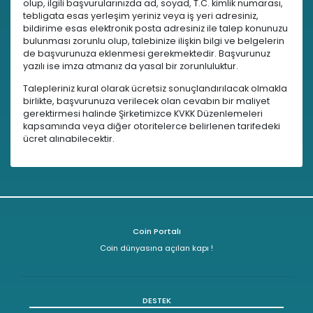
olup, ilgili başvurularınızda ad, soyad, T.C. kimlik numarası,
tebligata esas yerleşim yeriniz veya iş yeri adresiniz,
bildirime esas elektronik posta adresiniz ile talep konunuzu
bulunması zorunlu olup, talebinize ilişkin bilgi ve belgelerin
de başvurunuza eklenmesi gerekmektedir. Başvurunuz
yazılı ise imza atmanız da yasal bir zorunluluktur.
Talepleriniz kural olarak ücretsiz sonuçlandırılacak olmakla
birlikte, başvurunuza verilecek olan cevabın bir maliyet
gerektirmesi halinde Şirketimizce KVKK Düzenlemeleri
kapsamında veya diğer otoritelerce belirlenen tarifedeki
ücret alınabilecektir.
Coin Portalı
Coin dünyasına açılan kapı !
DESTEK