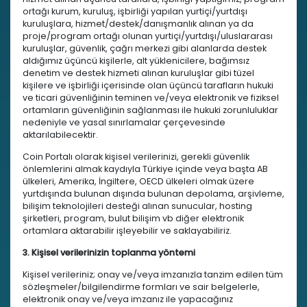
ortağı kurum, kuruluş, işbirliği yapılan yurtiçi/yurtdışı
kuruluşlara, hizmet/destek/danışmanlık alınan ya da
proje/program ortağı olunan yurtiçi/yurtdışı/uluslararası
kuruluşlar, güvenlik, çağrı merkezi gibi alanlarda destek
aldığımız üçüncü kişilerle, alt yüklenicilere, bağımsız
denetim ve destek hizmeti alınan kuruluşlar gibi tüzel
kişilere ve işbirliği içerisinde olan üçüncü tarafların hukuki
ve ticari güvenliğinin teminen ve/veya elektronik ve fiziksel
ortamların güvenliğinin sağlanması ile hukuki zorunluluklar
nedeniyle ve yasal sınırlamalar çerçevesinde
aktarılabilecektir.
Coin Portalı olarak kişisel verilerinizi, gerekli güvenlik
önlemlerini almak kaydıyla Türkiye içinde veya başta AB
ülkeleri, Amerika, İngiltere, OECD ülkeleri olmak üzere
yurtdışında bulunan dışında bulunan depolama, arşivleme,
bilişim teknolojileri desteği alınan sunucular, hosting
şirketleri, program, bulut bilişim vb diğer elektronik
ortamlara aktarabilir işleyebilir ve saklayabiliriz.
3. Kişisel verilerinizin toplanma yöntemi
Kişisel verileriniz; onay ve/veya imzanızla tanzim edilen tüm
sözleşmeler/bilgilendirme formları ve sair belgelerle,
elektronik onay ve/veya imzanız ile yapacağınız