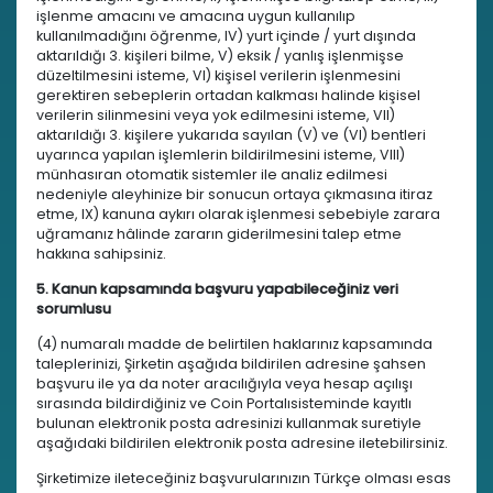
işlenme amacını ve amacına uygun kullanılıp
kullanılmadığını öğrenme, IV) yurt içinde / yurt dışında
aktarıldığı 3. kişileri bilme, V) eksik / yanlış işlenmişse
düzeltilmesini isteme, VI) kişisel verilerin işlenmesini
gerektiren sebeplerin ortadan kalkması halinde kişisel
verilerin silinmesini veya yok edilmesini isteme, VII)
aktarıldığı 3. kişilere yukarıda sayılan (V) ve (VI) bentleri
uyarınca yapılan işlemlerin bildirilmesini isteme, VIII)
münhasıran otomatik sistemler ile analiz edilmesi
nedeniyle aleyhinize bir sonucun ortaya çıkmasına itiraz
etme, IX) kanuna aykırı olarak işlenmesi sebebiyle zarara
uğramanız hâlinde zararın giderilmesini talep etme
hakkına sahipsiniz.
5. Kanun kapsamında başvuru yapabileceğiniz veri
sorumlusu
(4) numaralı madde de belirtilen haklarınız kapsamında
taleplerinizi, Şirketin aşağıda bildirilen adresine şahsen
başvuru ile ya da noter aracılığıyla veya hesap açılışı
sırasında bildirdiğiniz ve Coin Portalısisteminde kayıtlı
bulunan elektronik posta adresinizi kullanmak suretiyle
aşağıdaki bildirilen elektronik posta adresine iletebilirsiniz.
Şirketimize ileteceğiniz başvurularınızın Türkçe olması esas