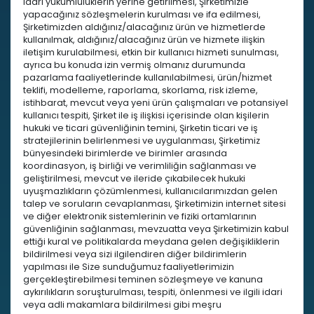
idari yükümlülüklerin yerine getirilmesi, Şirketimizle
yapacağınız sözleşmelerin kurulması ve ifa edilmesi,
Şirketimizden aldığınız/alacağınız ürün ve hizmetlerde
kullanılmak, aldığınız/alacağınız ürün ve hizmete ilişkin
iletişim kurulabilmesi, etkin bir kullanıcı hizmeti sunulması,
ayrıca bu konuda izin vermiş olmanız durumunda
pazarlama faaliyetlerinde kullanılabilmesi, ürün/hizmet
teklifi, modelleme, raporlama, skorlama, risk izleme,
istihbarat, mevcut veya yeni ürün çalışmaları ve potansiyel
kullanıcı tespiti, Şirket ile iş ilişkisi içerisinde olan kişilerin
hukuki ve ticari güvenliğinin temini, Şirketin ticari ve iş
stratejilerinin belirlenmesi ve uygulanması, Şirketimiz
bünyesindeki birimlerde ve birimler arasında
koordinasyon, iş birliği ve verimliliğin sağlanması ve
geliştirilmesi, mevcut ve ileride çıkabilecek hukuki
uyuşmazlıkların çözümlenmesi, kullanıcılarımızdan gelen
talep ve soruların cevaplanması, Şirketimizin internet sitesi
ve diğer elektronik sistemlerinin ve fiziki ortamlarının
güvenliğinin sağlanması, mevzuatta veya Şirketimizin kabul
ettiği kural ve politikalarda meydana gelen değişikliklerin
bildirilmesi veya sizi ilgilendiren diğer bildirimlerin
yapılması ile Size sunduğumuz faaliyetlerimizin
gerçekleştirebilmesi teminen sözleşmeye ve kanuna
aykırılıkların soruşturulması, tespiti, önlenmesi ve ilgili idari
veya adli makamlara bildirilmesi gibi meşru